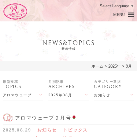
Select Language
▼
MENU
NEWS&TOPICS
新着情報
ホーム
>
2025年
>
8月
HOME
ホーム
最新投稿
月別記事
カテゴリー選択
TOPICS
ARCHIVES
CATEGORY
DAMASK ROSE
ダマスクローズとは
アロマウェーブ...
2025年08月
お知らせ
PRODUCTS
商品紹介
LESSON
アロマ教室
アロマウェーブ９月号
2025.08.29
お知らせ
トピックス