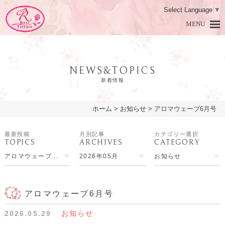
Select Language
▼
MENU
NEWS&TOPICS
新着情報
ホーム
>
お知らせ
>
アロマウェーブ6月号
HOME
ホーム
最新投稿
月別記事
カテゴリー選択
TOPICS
ARCHIVES
CATEGORY
DAMASK ROSE
ダマスクローズとは
アロマウェーブ...
2026年05月
お知らせ
PRODUCTS
商品紹介
LESSON
アロマ教室
アロマウェーブ6月号
2026.05.29
お知らせ