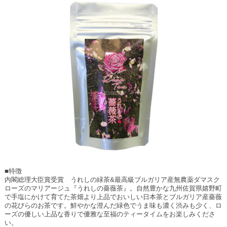
■特徴
内閣総理大臣賞受賞 うれしの緑茶&最高級ブルガリア産無農薬ダマスク
ローズのマリアージュ『うれしの薔薇茶』。自然豊かな九州佐賀県嬉野町
で手塩にかけて育てた茶畑より上品でおいしい日本茶とブルガリア産薔薇
の花びらのお茶です。鮮やかな澄んだ緑色でうま味も濃く渋みも少く、ロ
ーズの優しい上品な香りで優雅な至福のティータイムをお楽しみくださ
い。