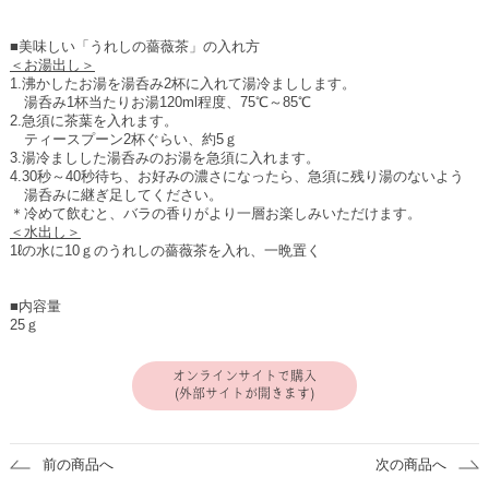
■美味しい「うれしの薔薇茶」の入れ方
＜お湯出し＞
1.沸かしたお湯を湯呑み2杯に入れて湯冷ましします。
湯呑み1杯当たりお湯120ml程度、75℃～85℃
2.急須に茶葉を入れます。
ティースプーン2杯ぐらい、約5ｇ
3.湯冷ましした湯呑みのお湯を急須に入れます。
4.30秒～40秒待ち、お好みの濃さになったら、急須に残り湯のないよう
湯呑みに継ぎ足してください。
＊冷めて飲むと、バラの香りがより一層お楽しみいただけます。
＜水出し＞
1ℓの水に10ｇのうれしの薔薇茶を入れ、一晩置く
■内容量
25ｇ
オンラインサイトで購入
(外部サイトが開きます)
前の商品へ
次の商品へ