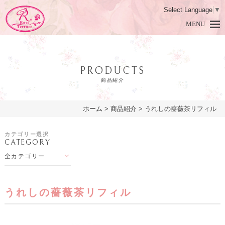
Select Language
▼
MENU
PRODUCTS
商品紹介
ホーム
>
商品紹介
>
うれしの薔薇茶リフィル
HOME
ホーム
カテゴリー選択
CATEGORY
DAMASK ROSE
ダマスクローズとは
全カテゴリー
PRODUCTS
商品紹介
LESSON
アロマ教室
うれしの薔薇茶リフィル