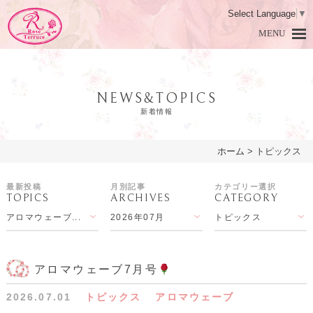
Select Language
▼
MENU
NEWS&TOPICS
新着情報
ホーム
>
トピックス
HOME
ホーム
最新投稿
月別記事
カテゴリー選択
TOPICS
ARCHIVES
CATEGORY
DAMASK ROSE
ダマスクローズとは
アロマウェーブ...
2026年07月
トピックス
PRODUCTS
商品紹介
LESSON
アロマ教室
アロマウェーブ7月号
2026.07.01
トピックス
アロマウェーブ