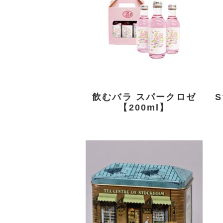
■特徴 ブルガリア
産の最高級ダマス
クローズの花びら
から抽出したロ...
飲むバラ スパークロゼ
【200ml】
■特徴 北欧紅茶物
語「スウェーデン
王室御用達の紅
茶」 ノーベル
賞...