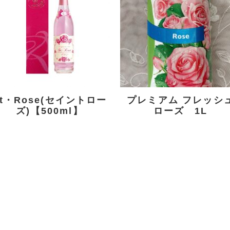
■特徴 アルコール
100本分のバラの
フリー(お酒ではあ
エキスが入ったロ
りません) のクレ
ーズジュース。
オパトラが...
...
St・Rose(セイントロー
プレミアム フレッシ
ズ)【500ml】
ローズ 1L