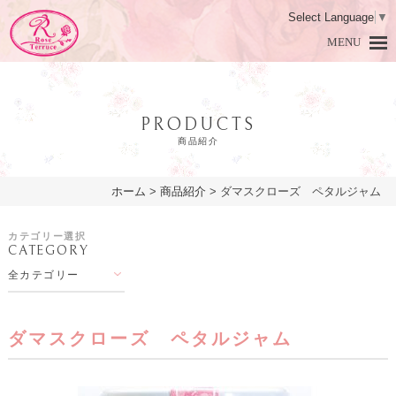
Select Language
▼
MENU
PRODUCTS
商品紹介
ホーム
>
商品紹介
>
ダマスクローズ ペタルジャム
HOME
ホーム
カテゴリー選択
CATEGORY
DAMASK ROSE
ダマスクローズとは
全カテゴリー
PRODUCTS
商品紹介
LESSON
アロマ教室
ダマスクローズ ペタルジャム