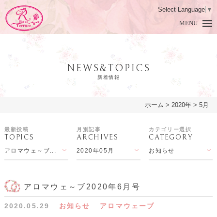
Select Language
▼
MENU
NEWS&TOPICS
新着情報
ホーム
>
2020年
>
5月
HOME
ホーム
最新投稿
月別記事
カテゴリー選択
TOPICS
ARCHIVES
CATEGORY
DAMASK ROSE
ダマスクローズとは
アロマウェ～ブ...
2020年05月
お知らせ
PRODUCTS
商品紹介
LESSON
アロマ教室
アロマウェ～ブ2020年6月号
2020.05.29
お知らせ
アロマウェーブ