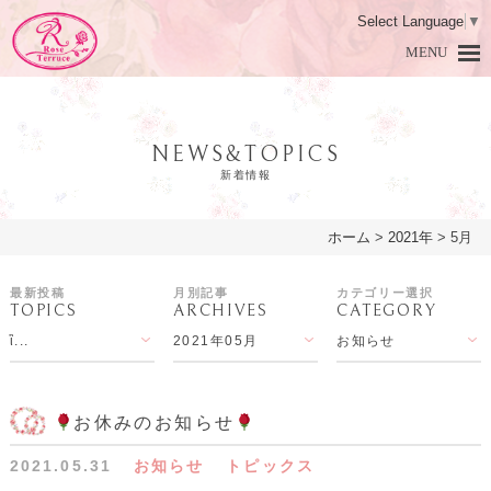
Select Language
▼
MENU
NEWS&TOPICS
新着情報
ホーム
>
2021年
>
5月
HOME
ホーム
最新投稿
月別記事
カテゴリー選択
TOPICS
ARCHIVES
CATEGORY
DAMASK ROSE
ダマスクローズとは
ἳ...
2021年05月
お知らせ
PRODUCTS
商品紹介
LESSON
アロマ教室
お休みのお知らせ
2021.05.31
お知らせ
トピックス